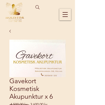
Gavekort
Kosmetisk
Akupunktur x 6
Regulær
Salgspris
 4.500,00 kr. 
3.600,00 kr.