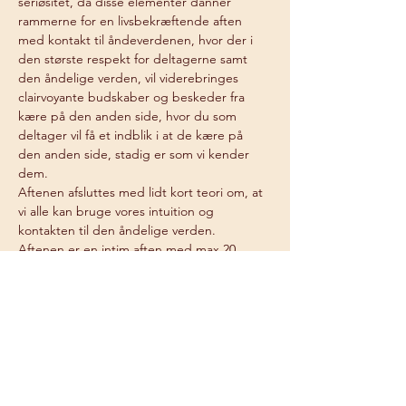
seriøsitet, da disse elementer danner 
rammerne for en livsbekræftende aften 
med kontakt til åndeverdenen, hvor der i 
den største respekt for deltagerne samt 
den åndelige verden, vil viderebringes 
clairvoyante budskaber og beskeder fra 
kære på den anden side, hvor du som 
deltager vil få et indblik i at de kære på 
den anden side, stadig er som vi kender 
dem.
Aftenen afsluttes med lidt kort teori om, at 
vi alle kan bruge vores intuition og 
kontakten til den åndelige verden.
Aftenen er en intim aften med max 20 
deltagere, hvorfor prisen også er derefter.
Arrangementet starter kl. 19.30, og slutter 
ca. kl. 22.00. 