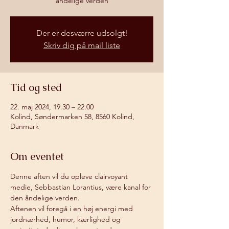
åndelige verden
Der er desværre udsolgt!
Skriv dig på mail liste
Tid og sted
22. maj 2024, 19.30 – 22.00
Kolind, Søndermarken 58, 8560 Kolind,
Danmark
Om eventet
Denne aften vil du opleve clairvoyant 
medie, Sebbastian Lorantius, være kanal for 
den åndelige verden.
Aftenen vil foregå i en høj energi med 
jordnærhed, humor, kærlighed og 